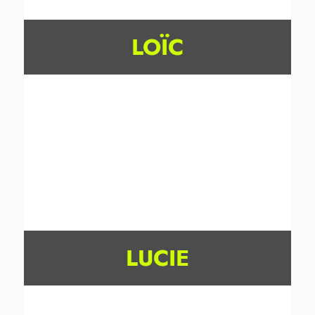
LOÏC
LUCIE