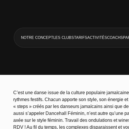
NOTRE CONCEPT
LES CLUBS
TARIFS
ACTIVITÉS
COACHS
PA
C’est une danse issue de la culture populaire jamaïcain
rythmes festifs. Chacun apporte son style, son énergie 
« steps » créés par les danseurs jamaïcains ainsi que d
aussi s’appeler Dancehall Féminin, n’est autre qu’une par
axée sur le style féminin. Travail des ondulations et wine
RDV ! Au fil du temps, les complexes disparaissent et vo