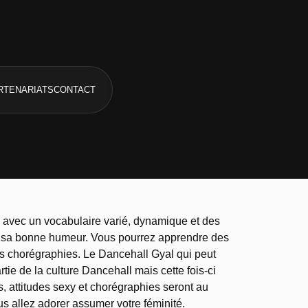
RTENARIATS
CONTACT
e avec un vocabulaire varié, dynamique et des
et sa bonne humeur. Vous pourrez apprendre des
es chorégraphies. Le Dancehall Gyal qui peut
tie de la culture Dancehall mais cette fois-ci
s, attitudes sexy et chorégraphies seront au
us allez adorer assumer votre féminité.