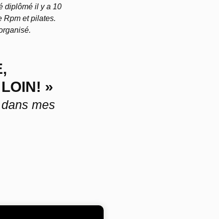
é diplômé il y a 10
e Rpm et pilates.
organisé.
,
LOIN! »
e dans mes