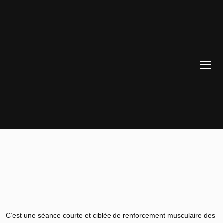
C’est une séance courte et ciblée de renforcement musculaire des