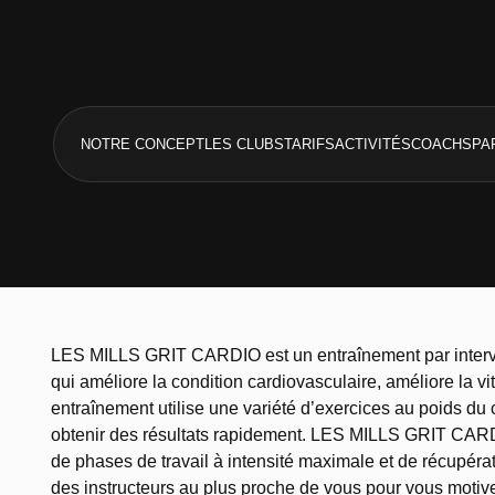
NOTRE CONCEPT
LES CLUBS
TARIFS
ACTIVITÉS
COACHS
PA
LES MILLS GRIT CARDIO est un entraînement par interval
qui améliore la condition cardiovasculaire, améliore la v
entraînement utilise une variété d’exercices au poids du c
obtenir des résultats rapidement. LES MILLS GRIT CARD
de phases de travail à intensité maximale et de récupér
des instructeurs au plus proche de vous pour vous motiver