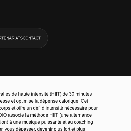
RTENARIATS
CONTACT
les de haute intensité (HIIT) de 30 minutes
itesse et optimise la dépense calorique. Cet
orps et offre un défi d’intensité nécessaire pour
IO associe la méthode HIIT (une alternance
ation) à une musique puissante et au coaching
, vous dépasser, devenir plus fort et plus