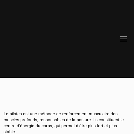
Le pilates est une méthode de renforcement musculaire des
muscles profonds, responsables de la posture. Ils constituent le
centre d’énergie du corps, qui permet d’être plus fort et plus
stable.