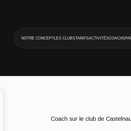
NOTRE CONCEPT
LES CLUBS
TARIFS
ACTIVITÉS
COACHS
PA
Coach sur le club de Castelnau