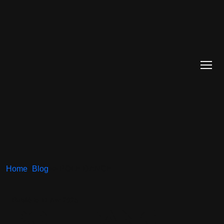
Home
>
Blog
>
> POLE DANCE
Publié le 11 Avr 2025
POLE DANCE