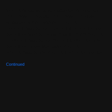
975,00 € Ajouter au panier Catégories : Abonnement,
POLE DANCE Étiquette : POLE DANCE Produits
similaires CROSS TRAINING 1050,00 € –
1275,00 €Plage de prix : 1050,00 € à 1275,00 € Choix
des options Sport de combat, Yoga & HYROX 600,00 €
– 735,00 €Plage de prix : 600,00 € à 735,00 € Choix
des options Fitness Musculation 450,00 € –
585,00 €Plage de prix : 450,00 € à 585,00 € Choix des
…
Continued