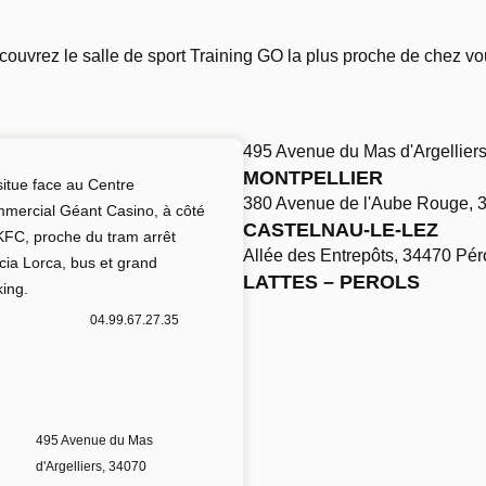
ouvrez le salle de sport Training GO la plus proche de chez vo
495 Avenue du Mas d'Argelliers
MONTPELLIER
situe face au Centre
380 Avenue de l'Aube Rouge, 3
mercial Géant Casino, à côté
CASTELNAU-LE-LEZ
KFC, proche du tram arrêt
Allée des Entrepôts, 34470 Pér
cia Lorca, bus et grand
LATTES – PEROLS
king.
04.99.67.27.35
495 Avenue du Mas
d'Argelliers, 34070