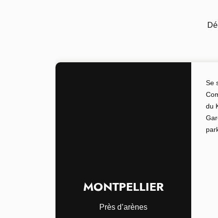
Déc
Se 
Com
du 
Gar
par
MONTPELLIER
Près d’arènes