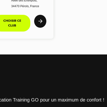
Allée des Entrepôts,
34470 Pérols, France
CHOISIR CE
CLUB
ication Training GO pour un maximum de confort !