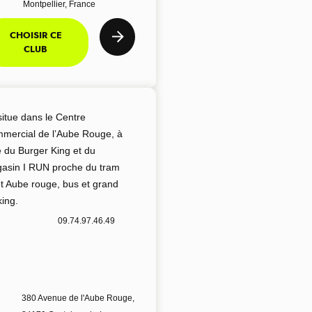
Montpellier, France
CHOISIR CE
CLUB
situe dans le Centre
mercial de l’Aube Rouge, à
é du Burger King et du
asin I RUN proche du tram
êt Aube rouge, bus et grand
king.
09.74.97.46.49
380 Avenue de l'Aube Rouge,