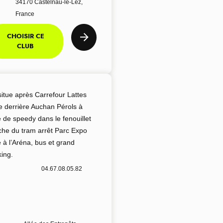
34170 Castelnau-le-Lez,
France
CHOISIR CE
CLUB
situe après Carrefour Lattes
te derrière Auchan Pérols à
é de speedy dans le fenouillet
che du tram arrêt Parc Expo
 à l’Aréna, bus et grand
king.
04.67.08.05.82