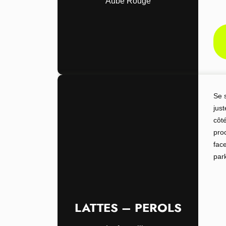
Aube Rouge
Se 
jus
côt
pro
face
par
LATTES – PEROLS