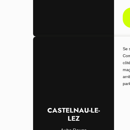
Se 
Com
côt
mag
arr
par
CASTELNAU-LE-
LEZ