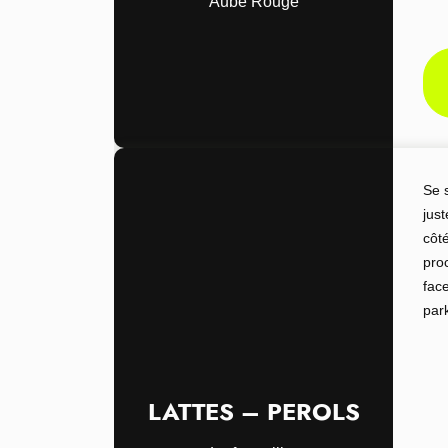
Aube Rouge
Se 
jus
côt
pro
face
par
LATTES – PEROLS