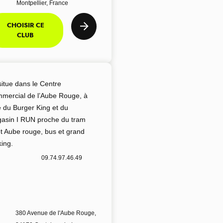
Montpellier, France
CHOISIR CE
CLUB
situe dans le Centre
mercial de l’Aube Rouge, à
é du Burger King et du
asin I RUN proche du tram
êt Aube rouge, bus et grand
king.
09.74.97.46.49
380 Avenue de l'Aube Rouge,