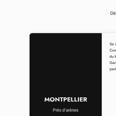
Déc
Se 
Com
du 
Gar
par
MONTPELLIER
Près d’arènes