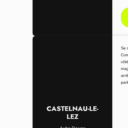
Se 
Com
côt
mag
arr
par
CASTELNAU-LE-
LEZ