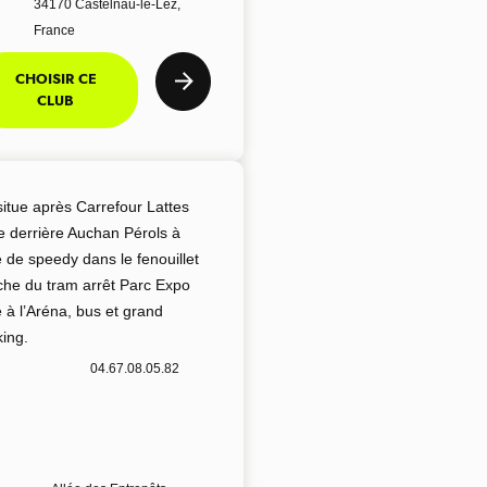
34170 Castelnau-le-Lez,
France
CHOISIR CE
CLUB
situe après Carrefour Lattes
te derrière Auchan Pérols à
é de speedy dans le fenouillet
che du tram arrêt Parc Expo
 à l’Aréna, bus et grand
king.
04.67.08.05.82