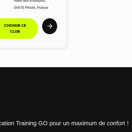
Allée des Entrepôts,
34470 Pérols, France
CHOISIR CE
CLUB
ication Training GO pour un maximum de confort !