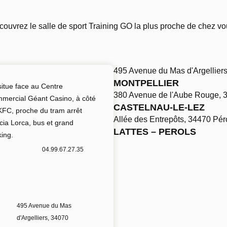
ouvrez le salle de sport Training GO la plus proche de chez vo
495 Avenue du Mas d'Argelliers
MONTPELLIER
situe face au Centre
380 Avenue de l'Aube Rouge, 3
mercial Géant Casino, à côté
CASTELNAU-LE-LEZ
KFC, proche du tram arrêt
Allée des Entrepôts, 34470 Pér
cia Lorca, bus et grand
LATTES – PEROLS
king.
04.99.67.27.35
495 Avenue du Mas
d'Argelliers, 34070