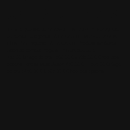
UNITAIRE YOGA
15,00 € quantité de SEANCE UNITAIRE YOGA Ajouter
au panier Catégories : À LA CARTE, MUSCULATION-
FITNESS Étiquette : À LA CARTE Produits similaires
Sport de combat, Yoga & HYROX 600,00 € –
735,00 €Plage de prix : 600,00 € à 735,00 € Choix des
options Fitness Musculation 450,00 € – 585,00 €Plage
de prix : 450,00 € à 585,00 € Choix des options