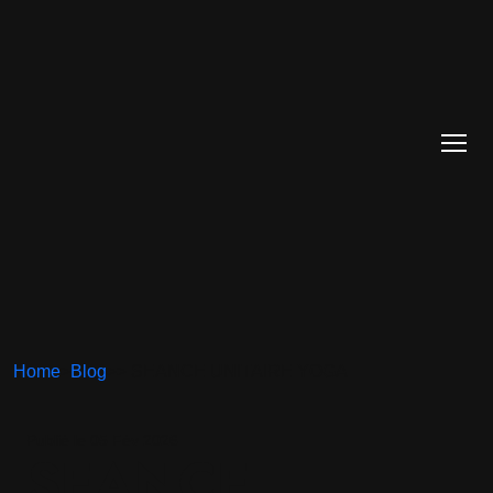
Home
>
Blog
>
> SEANCE UNITAIRE YOGA
Publié le 05 Fév 2026
SEANCE