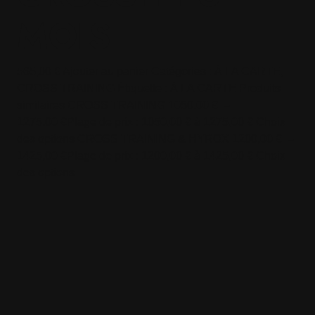
MOIS
565,00 € Ajouter au panier Catégories : À LA CARTE,
CROSS TRAINING Étiquette : À LA CARTE Produits
similaires CROSS TRAINING 1050,00 € –
1275,00 €Plage de prix : 1050,00 € à 1275,00 € Choix
des options CROSS TRAINING & HYROX 1200,00 € –
1425,00 €Plage de prix : 1200,00 € à 1425,00 € Choix
des options