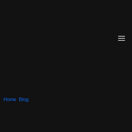
Home
>
Blog
>
> CROSSFIT 6 MOIS
Publié le 05 Fév 2026
CROSSFIT 6