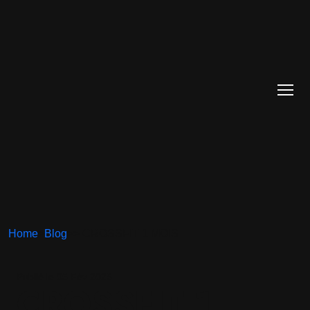
Home
>
Blog
>
> CROSSFIT 1 MOIS
Publié le 05 Fév 2026
CROSSFIT 1